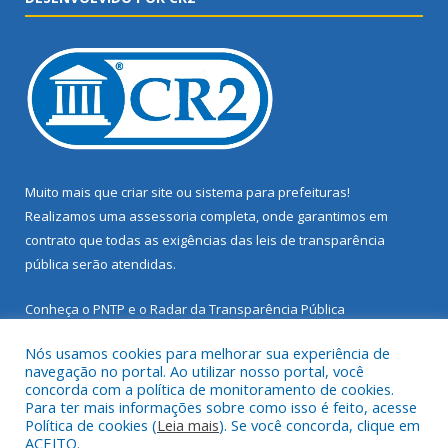
Muito mais que
criar site
ou
sistema para prefeituras
!
Realizamos uma
assessoria
completa, onde garantimos em
contrato que todas as exigências das
leis de transparência
pública
serão atendidas.
Conheça o
PNTP
e o
Radar da Transparência Pública
Nós usamos cookies para melhorar sua experiência de
navegação no portal. Ao utilizar nosso portal, você
concorda com a política de monitoramento de cookies.
Para ter mais informações sobre como isso é feito, acesse
Todos os direitos reservados a Prefeitura Municipal de Santarém
Política de cookies (
Leia mais
). Se você concorda, clique em
Novo.
ACEITO.