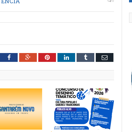
TENCIA
0
tter
Facebook
Google+
Pinterest
LinkedIn
Tumblr
Email