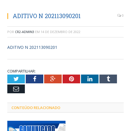
ADITIVO N 202113090201
0
POR
CR2-ADMIN3
EM
14 DE DEZEMBRO DE 2022
ADITIVO N 202113090201
COMPARTILHAR:
Twitter
Facebook
Google+
Pinterest
LinkedIn
Tumblr
Email
CONTEÚDO RELACIONADO