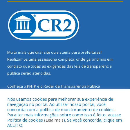
Muito mais que
criar site
ou
sistema para prefeituras
!
Realizamos uma
assessoria
completa, onde garantimos em
contrato que todas as exigências das
leis de transparência
pública
serão atendidas.
Conheça o
PNTP
e o
Radar da Transparência Pública
Nós usamos cookies para melhorar sua experiência de
navegação no portal. Ao utilizar nosso portal, você
concorda com a política de monitoramento de cookies.
Para ter mais informações sobre como isso é feito, acesse
Todos os direitos reservados a Prefeitura Municipal de Santarém
Política de cookies (
Leia mais
). Se você concorda, clique em
Novo.
ACEITO.