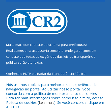
Muito mais que
criar site
ou
sistema para prefeituras
!
Realizamos uma
assessoria
completa, onde garantimos em
contrato que todas as exigências das
leis de transparência
pública
serão atendidas.
Conheça o
PNTP
e o
Radar da Transparência Pública
Nós usamos cookies para melhorar sua experiência de
navegação no portal. Ao utilizar nosso portal, você
concorda com a política de monitoramento de cookies.
Para ter mais informações sobre como isso é feito, acesse
Todos os direitos reservados a Prefeitura Municipal de Santarém
Política de cookies (
Leia mais
). Se você concorda, clique em
Novo.
ACEITO.