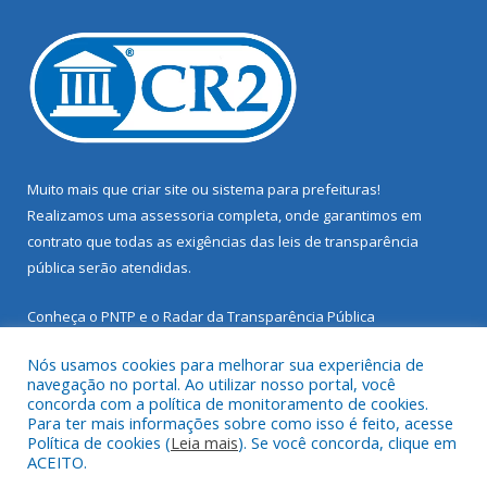
Muito mais que
criar site
ou
sistema para prefeituras
!
Realizamos uma
assessoria
completa, onde garantimos em
contrato que todas as exigências das
leis de transparência
pública
serão atendidas.
Conheça o
PNTP
e o
Radar da Transparência Pública
Nós usamos cookies para melhorar sua experiência de
navegação no portal. Ao utilizar nosso portal, você
concorda com a política de monitoramento de cookies.
Para ter mais informações sobre como isso é feito, acesse
Todos os direitos reservados a Prefeitura Municipal de Santarém
Política de cookies (
Leia mais
). Se você concorda, clique em
Novo.
ACEITO.