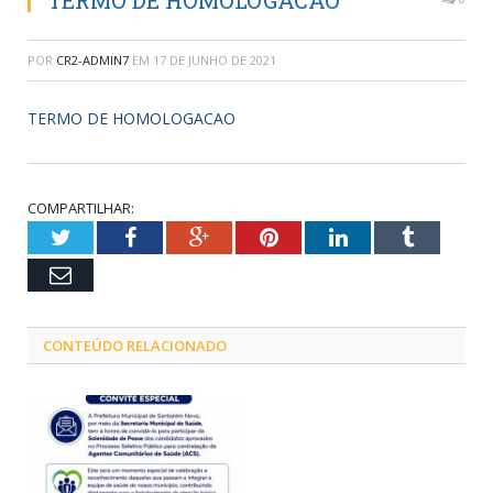
TERMO DE HOMOLOGACAO
POR
CR2-ADMIN7
EM
17 DE JUNHO DE 2021
TERMO DE HOMOLOGACAO
COMPARTILHAR:
Twitter
Facebook
Google+
Pinterest
LinkedIn
Tumblr
Email
CONTEÚDO RELACIONADO