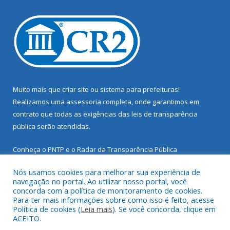
Muito mais que
criar site
ou
sistema para prefeituras
!
Realizamos uma
assessoria
completa, onde garantimos em
contrato que todas as exigências das
leis de transparência
pública
serão atendidas.
Conheça o
PNTP
e o
Radar da Transparência Pública
Nós usamos cookies para melhorar sua experiência de
navegação no portal. Ao utilizar nosso portal, você
concorda com a política de monitoramento de cookies.
Para ter mais informações sobre como isso é feito, acesse
Todos os direitos reservados a Prefeitura Municipal de Santarém
Política de cookies (
Leia mais
). Se você concorda, clique em
Novo.
ACEITO.