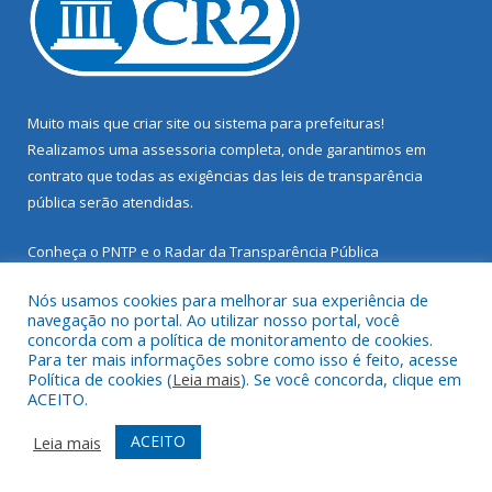
Muito mais que
criar site
ou
sistema para prefeituras
!
Realizamos uma
assessoria
completa, onde garantimos em
contrato que todas as exigências das
leis de transparência
pública
serão atendidas.
Conheça o
PNTP
e o
Radar da Transparência Pública
Nós usamos cookies para melhorar sua experiência de
navegação no portal. Ao utilizar nosso portal, você
concorda com a política de monitoramento de cookies.
Para ter mais informações sobre como isso é feito, acesse
Todos os direitos reservados a Prefeitura Municipal de Santarém
Política de cookies (
Leia mais
). Se você concorda, clique em
Novo.
ACEITO.
Mapa do Site
Acessar Área Administrativa
ACEITO
Leia mais
Acessar Webmail