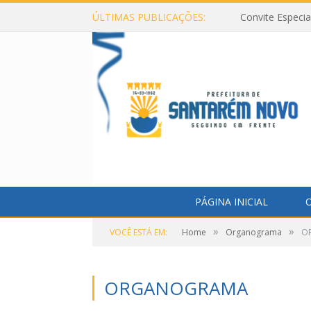
ÚLTIMAS PUBLICAÇÕES:
Convite Especi
PÁGINA INICIAL
O
»
»
VOCÊ ESTÁ EM:
Home
Organograma
O
ORGANOGRAMA