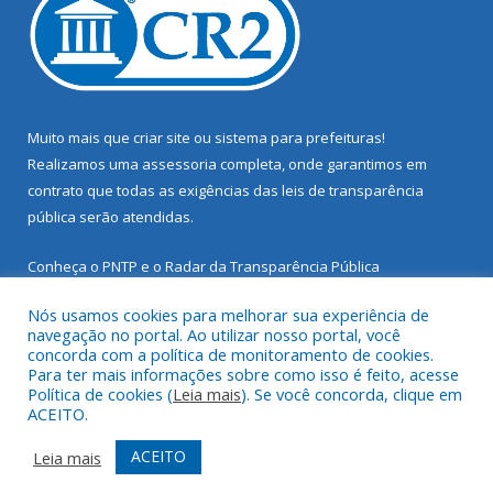
Muito mais que
criar site
ou
sistema para prefeituras
!
Realizamos uma
assessoria
completa, onde garantimos em
contrato que todas as exigências das
leis de transparência
pública
serão atendidas.
Conheça o
PNTP
e o
Radar da Transparência Pública
Nós usamos cookies para melhorar sua experiência de
navegação no portal. Ao utilizar nosso portal, você
concorda com a política de monitoramento de cookies.
Para ter mais informações sobre como isso é feito, acesse
Todos os direitos reservados a Prefeitura Municipal de Santarém
Política de cookies (
Leia mais
). Se você concorda, clique em
Novo.
ACEITO.
Mapa do Site
Acessar Área Administrativa
ACEITO
Leia mais
Acessar Webmail