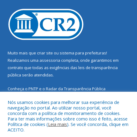
Muito mais que
criar site
ou
sistema para prefeituras
!
Realizamos uma
assessoria
completa, onde garantimos em
contrato que todas as exigências das
leis de transparência
pública
serão atendidas.
Conheça o
PNTP
e o
Radar da Transparência Pública
Nós usamos cookies para melhorar sua experiência de
navegação no portal. Ao utilizar nosso portal, você
concorda com a política de monitoramento de cookies.
Para ter mais informações sobre como isso é feito, acesse
Todos os direitos reservados a Prefeitura Municipal de Santarém
Política de cookies (
Leia mais
). Se você concorda, clique em
Novo.
ACEITO.