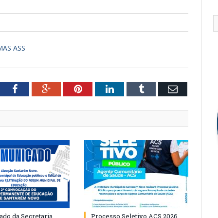
MAS ASS
tter
Facebook
Google+
Pinterest
LinkedIn
Tumblr
Email
do da Secretaria
Processo Seletivo ACS 2026