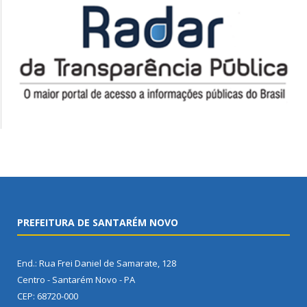
PREFEITURA DE SANTARÉM NOVO
End.: Rua Frei Daniel de Samarate, 128
Centro - Santarém Novo - PA
CEP: 68720-000