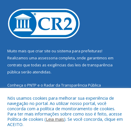
Muito mais que
criar site
ou
sistema para prefeituras
!
Realizamos uma
assessoria
completa, onde garantimos em
contrato que todas as exigências das
leis de transparência
pública
serão atendidas.
Conheça o
PNTP
e o
Radar da Transparência Pública
Nós usamos cookies para melhorar sua experiência de
navegação no portal. Ao utilizar nosso portal, você
concorda com a política de monitoramento de cookies.
Para ter mais informações sobre como isso é feito, acesse
Todos os direitos reservados a Prefeitura Municipal de Santarém
Política de cookies (
Leia mais
). Se você concorda, clique em
Novo.
ACEITO.