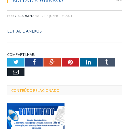
EDITAL E ANEXOS
POR
CR2-ADMIN7
EM
17 DE JUNHO DE 2021
EDITAL E ANEXOS
COMPARTILHAR:
Twitter
Facebook
Google+
Pinterest
LinkedIn
Tumblr
Email
CONTEÚDO RELACIONADO