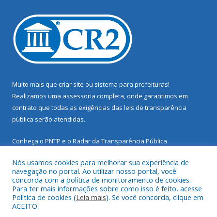
Muito mais que
criar site
ou
sistema para prefeituras
!
Realizamos uma
assessoria
completa, onde garantimos em
contrato que todas as exigências das
leis de transparência
pública
serão atendidas.
Conheça o
PNTP
e o
Radar da Transparência Pública
Nós usamos cookies para melhorar sua experiência de
navegação no portal. Ao utilizar nosso portal, você
concorda com a política de monitoramento de cookies.
Para ter mais informações sobre como isso é feito, acesse
Todos os direitos reservados a Prefeitura Municipal de Santarém
Política de cookies (
Leia mais
). Se você concorda, clique em
Novo.
ACEITO.