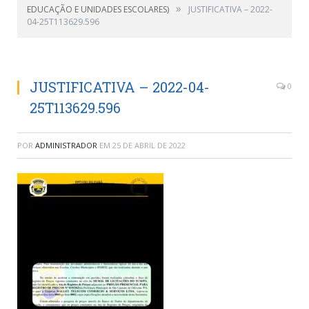
»
EDUCAÇÃO E UNIDADES ESCOLARES)
JUSTIFICATIVA – 2022-
04-25T113629.596
JUSTIFICATIVA – 2022-04-
0
25T113629.596
POR
ADMINISTRADOR
EM
25 DE ABRIL DE 2022