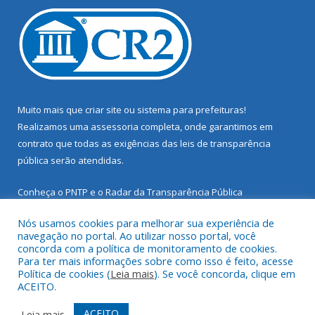
Muito mais que
criar site
ou
sistema para prefeituras
!
Realizamos uma
assessoria
completa, onde garantimos em
contrato que todas as exigências das
leis de transparência
pública
serão atendidas.
Conheça o
PNTP
e o
Radar da Transparência Pública
Nós usamos cookies para melhorar sua experiência de
navegação no portal. Ao utilizar nosso portal, você
concorda com a política de monitoramento de cookies.
Para ter mais informações sobre como isso é feito, acesse
Todos os direitos reservados a Prefeitura Municipal de Santarém
Política de cookies (
Leia mais
). Se você concorda, clique em
Novo.
ACEITO.
Mapa do Site
Acessar Área Administrativa
ACEITO
Leia mais